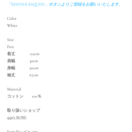
「RESTOCK REQUEST」ボタンよりご登録をお願いいたします。
Color
White
Size
Free
着丈 122cm
肩幅 30cm
身幅 90cm
袖丈 67cm
Material
コットン 100％
取り扱いショップ
qqn's ROBE
Item No.14C31-277