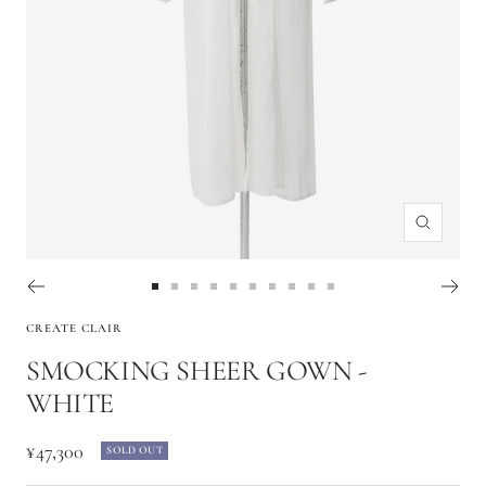
ズ
ー
ム
Go
Go
Go
Go
Go
Go
Go
Go
Go
Go
イ
to
to
to
to
to
to
to
to
to
to
CREATE CLAIR
ン
slide
slide
slide
slide
slide
slide
slide
slide
slide
slide
SMOCKING SHEER GOWN -
1
2
3
4
5
6
7
8
9
10
WHITE
セ
¥47,300
SOLD OUT
ー